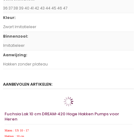
36 37 38 39 40 41 42 43 44 45 46 47
Kleur
:
Zwart Imitatieleer
Binnenzool
:
Imitatieleer
Aanwijzing
:
Hakken zonder plateau
AANBEVOLEN ARTIKELEN:
Fuchsia Lak 10 cm DREAM-420 Hoge Hakken Pumps voor
Heren
Maten : US 10 - 17
Hakken : 10 cm