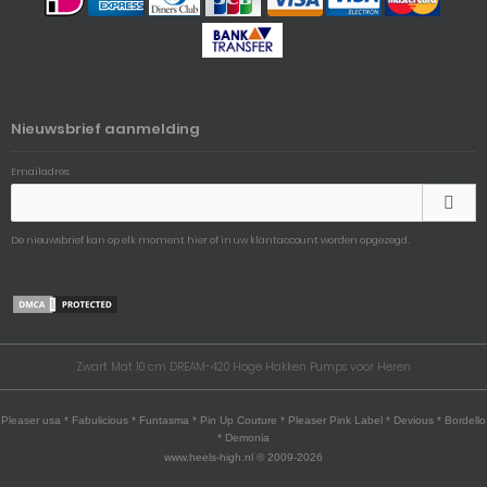
Nieuwsbrief aanmelding
Emailadres:
De nieuwsbrief kan op elk moment hier of in uw klantaccount worden opgezegd.
Zwart Mat 10 cm DREAM-420 Hoge Hakken Pumps voor Heren
Pleaser usa * Fabulicious * Funtasma * Pin Up Couture * Pleaser Pink Label * Devious * Bordello
* Demonia
www.heels-high.nl © 2009-2026