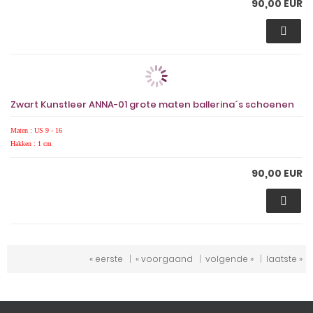
90,00 EUR
Zwart Kunstleer ANNA-01 grote maten ballerina´s schoenen
Maten : US 9 - 16
Hakken : 1 cm
90,00 EUR
« eerste
|
« voorgaand
|
volgende »
|
laatste »