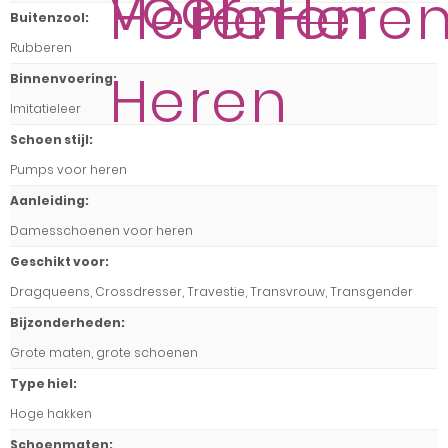
Buitenzool
:
Rubberen
Binnenvoering
:
Imitatieleer
Schoen stijl
:
Pumps voor heren
Aanleiding
:
Damesschoenen voor heren
Geschikt voor
:
Dragqueens, Crossdresser, Travestie, Transvrouw, Transgender
Bijzonderheden
:
Grote maten, grote schoenen
Type hiel
:
Hoge hakken
Schoenmaten
: