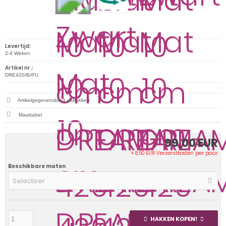
Levertijd:
2-4 Weken
Artikel nr.:
DRE420/B/PU
Artikelgegevensblad afdrukken
Maattabel
99,00 EUR
+ 8,50 EUR Verzendkosten per paar
Beschikbare maten
Selecteer
HAKKEN KOPEN!