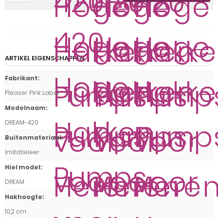
ARTIKEL EIGENSCHAPPEN
Fabrikant
:
Pleaser Pink Label
Modelnaam
:
DREAM-420
Buitenmateriaal
:
Imitatieleer
Hiel model
:
DREAM
Hakhoogte
:
10,2 cm