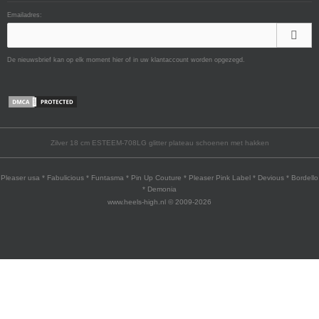
Emailadres:
De nieuwsbrief kan op elk moment hier of in uw klantaccount worden opgezegd.
Zilver 18 cm ESTEEM-708LG glitter plateau schoenen met hakken
Pleaser usa * Fabulicious * Funtasma * Pin Up Couture * Pleaser Pink Label * Devious * Bordello
* Demonia
www.heels-high.nl © 2009-2026