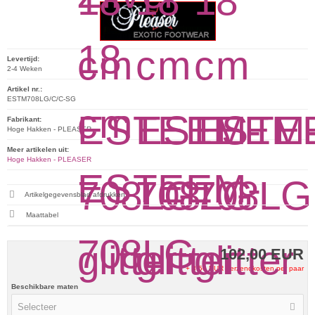
Levertijd:
2-4 Weken
Artikel nr.:
ESTM708LG/C/C-SG
Fabrikant:
Hoge Hakken - PLEASER
Meer artikelen uit:
Hoge Hakken - PLEASER
Artikelgegevensblad afdrukken
Maattabel
102,00 EUR
+ 8,50 EUR Verzendkosten per paar
Beschikbare maten
Selecteer