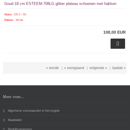
Goud 18 cm ESTEEM-708LG glitter plateau schoenen met hakken
Maten : US 5 - 10
Hakken : 18 cm
108,00 EUR
« eerste
|
« voorgaand
|
volgende »
|
laatste »
Meer over...
Algemene voorwaarden in het engels
Maattabel
Bedrijfsgegevens