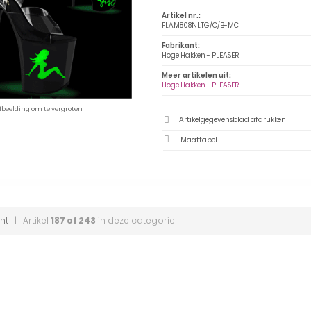
Artikel nr.:
FLAM808NLTG/C/B-MC
Fabrikant:
Hoge Hakken - PLEASER
Meer artikelen uit:
Hoge Hakken - PLEASER
afbeelding om te vergroten
Artikelgegevensblad afdrukken
Maattabel
ht
| Artikel
187 of 243
in deze categorie