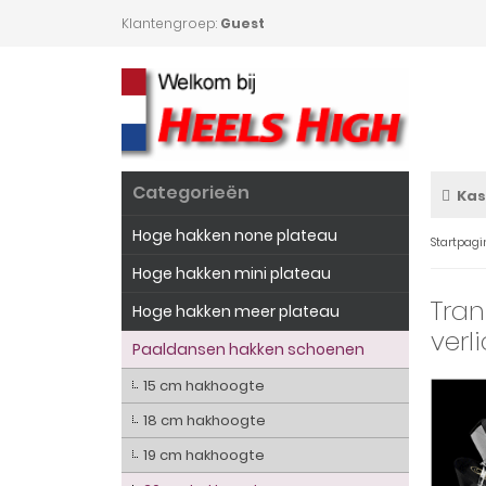
Klantengroep:
Guest
Categorieën
Kas
Hoge hakken none plateau
Startpagi
Hoge hakken mini plateau
Tran
Hoge hakken meer plateau
verl
Paaldansen hakken schoenen
15 cm hakhoogte
18 cm hakhoogte
19 cm hakhoogte