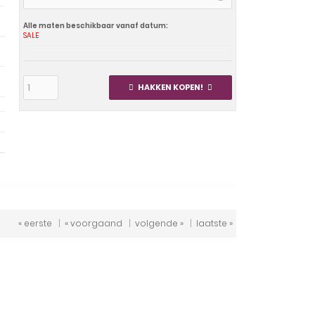
Alle maten beschikbaar vanaf datum:
SALE
HAKKEN KOPEN!
« eerste
|
« voorgaand
|
volgende »
|
laatste »