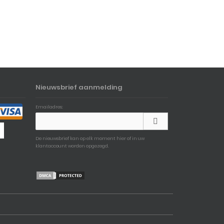
Nieuwsbrief aanmelding
Emailadres:
De nieuwsbrief kan op elk moment hier of in uw
klantaccount worden opgezegd.