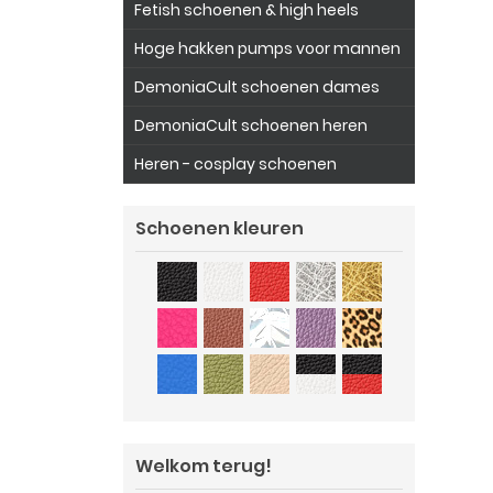
Fetish schoenen & high heels
Hoge hakken pumps voor mannen
DemoniaCult schoenen dames
DemoniaCult schoenen heren
Heren - cosplay schoenen
Schoenen kleuren
Welkom terug!