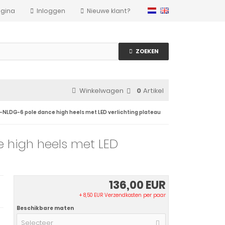
agina
Inloggen
Nieuwe klant?
ZOEKEN
Winkelwagen
0
Artikel
-NLDG-6 pole dance high heels met LED verlichting plateau
 high heels met LED
136,00 EUR
+ 8,50 EUR Verzendkosten per paar
Beschikbare maten
Selecteer