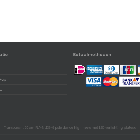
atie
Betaalmethoden
Map
kt
Transparant 20 cm FLA-NLDG-6 pole dance high heels met LED verlichting plateau