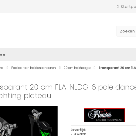
Startp
sa
na
Paaldansen hakken schoenen
20 cm hakhoogte
Transparant 20 cm FLA
sparant 20 cm FLA-NLDG-6 pole dance
ichting plateau
Levertijd:
2-4 Weken