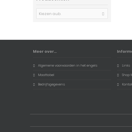
Kiezen a.u.b.
Meer over...
Inform
Algemene voorwaarden in het engels
Links
Maattabel
Shop 
Bedrijfsgegevens
Konta