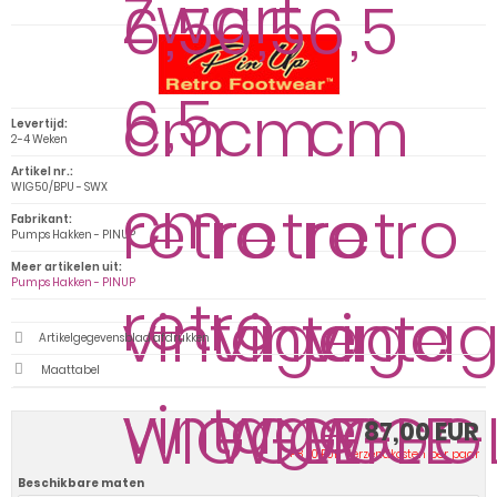
Levertijd:
2-4 Weken
Artikel nr.:
WIG50/BPU - SWX
Fabrikant:
Pumps Hakken - PINUP
Meer artikelen uit:
Pumps Hakken - PINUP
Artikelgegevensblad afdrukken
Maattabel
87,00 EUR
+ 8,50 EUR Verzendkosten per paar
Beschikbare maten