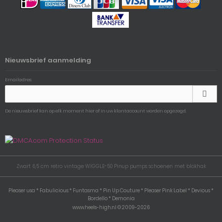
Nieuwsbrief aanmelding
Emailadres:
De nieuwsbrief kan op elk moment hier of in uw klantaccount worden opgezegd.
Zwart 6,5 cm retro vintage WIGGLE-50 Pinup pumps schoenen met blokhak
Pleaser usa * Fabulicious * Funtasma * Pin Up Couture * Pleaser Pink Label * Devious *
Bordello * Demonia
www.heels-high.nl © 2009-2026