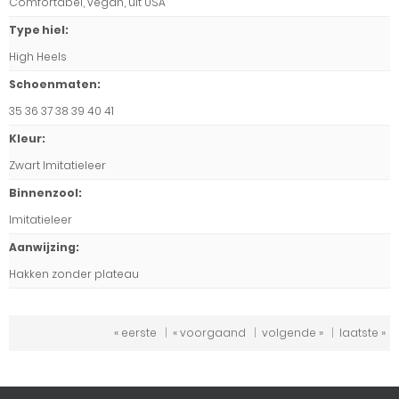
Comfortabel, vegan, uit USA
Type hiel
:
High Heels
Schoenmaten
:
35 36 37 38 39 40 41
Kleur
:
Zwart Imitatieleer
Binnenzool
:
Imitatieleer
Aanwijzing
:
Hakken zonder plateau
« eerste
|
« voorgaand
|
volgende »
|
laatste »