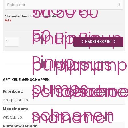
Selecteer
Alle maten beschikbaar vanaf datum:
SALE
HAKKEN KOPEN!
ARTIKEL EIGENSCHAPPEN
Fabrikant
:
Pin Up Couture
Modelnaam
:
WIGGLE-50
Buitenmateriaal
: